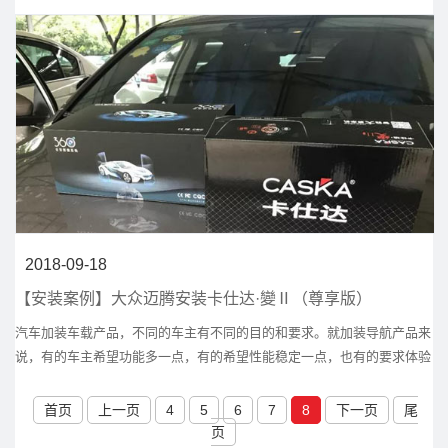
共产生优秀新会员店20名。
2018-09-18
【安装案例】大众迈腾安装卡仕达·變Ⅱ（尊享版）
汽车加装车载产品，不同的车主有不同的目的和要求。就加装导航产品来
说，有的车主希望功能多一点，有的希望性能稳定一点，也有的要求体验
感强一点。都能符合以上车主要求的导航品牌却不多，卡仕达品牌算其中
一个。现在市面上的产品大多都是1+16G储存内存，但是，卡仕达·變
首页
上一页
4
5
6
7
8
下一页
尾
Ⅱ（尊享版）不同于其他品牌的是，2+32G大储存芯片组合，四核1.2G处
页