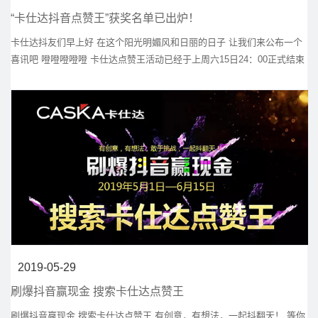
“卡仕达抖音点赞王”获奖名单已出炉！
卡仕达抖友们早上好 在这个阳光明媚风和日丽的日子 让我们来公布一个
喜讯吧 噔噔噔噔噔 卡仕达点赞王活动已经于上周六15日24：00正式结束
啦 各位参赛者的点赞排名也已新鲜出炉 今天来跟抖友们公布一下！
2019-05-29
刷爆抖音赢现金 搜索卡仕达点赞王
刷爆抖音赢现金 搜索卡仕达点赞王 有创意，有想法，一起抖翻天！ 等你