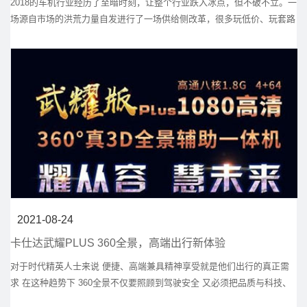
2018的车机行业经历了至暗时刻，让整个行业跌入冰点，但不破不立。一
场源自市场的洪荒力量自发进行了一场供给侧改革，很多玩低价、玩套路
的山寨小厂被出清，让市场重回正确的发展轨道，以卡仕达导航为代表的
车机厂商审时度势提出回归品牌，专注产品，逐渐成为市场主流共识。在
2019深圳展召开之际，CarCAV汽车影音网采访了卡仕达导航营销总监洪
任翔，请他谈谈卡仕达导航的品牌新生之路。
2021-08-24
卡仕达武耀PLUS 360全景，高端出行新体验
对于时代精英人士来说 便捷、高端兼具精神享受就是他们出行的真正需
求 在这种趋势下 360全景不仅要照顾到驾驶安全 又必须把品质与科技、
智能结合 还要体现时尚和个性