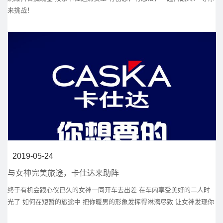
来挑战！
2019-05-24
与女神完美旅途，卡仕达来助阵
终于有机会跟心仪已久的女神一同开车去出差 在车内享受美好的二人时
光了 如何在短暂的旅途中 把你暖男的形象发挥得淋漓尽致 让女神发现你
低调的外表下隐藏着不俗的品味 从而对你好感爆棚呢？