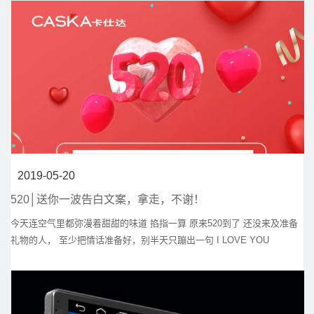
2019-05-20
520│送你一波告白文案，拿走，不谢！
今天连空气里都弥漫着甜甜的味道 掐指一算 原来520到了 还没来及准备
礼物的人， 至少把情话准备好，别半天只蹦出一句 I LOVE YOU