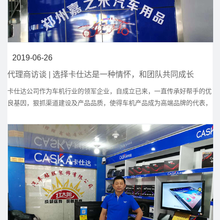
2019-06-26
代理商访谈 | 选择卡仕达是一种情怀，和团队共同成长
卡仕达公司作为车机行业的领军企业，自成立已来，一直传承好帮手的优
良基因，狠抓渠道建设及产品品质，使得车机产品成为高端品牌的代表，
产品和服务在业界均广受好评，大受消费者追捧。而这些成就少不了合作
伙伴的共同努力，郑州嘉之禾汽车用品有限公司老板暨卡仕达河南省代理
商李志光便是卡仕达一路走来的忠实合作伙伴，通过近二十年在汽车电子
行业摸爬滚打，他一步一步发展壮大，成为卡仕达品牌河南省代理商。