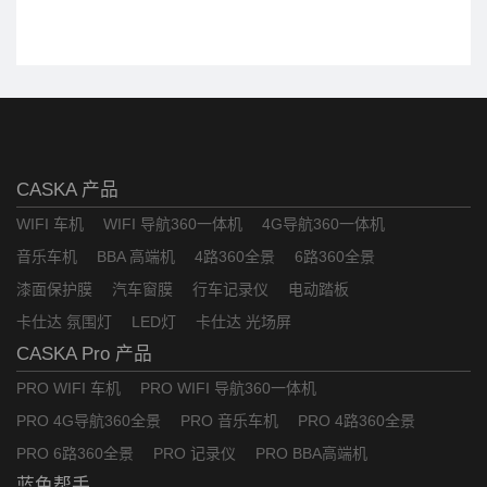
理器，使用体验感更快更顺畅。
CASKA 产品
WIFI 车机
WIFI 导航360一体机
4G导航360一体机
音乐车机
BBA 高端机
4路360全景
6路360全景
漆面保护膜
汽车窗膜
行车记录仪
电动踏板
卡仕达 氛围灯
LED灯
卡仕达 光场屏
CASKA Pro 产品
PRO WIFI 车机
PRO WIFI 导航360一体机
PRO 4G导航360全景
PRO 音乐车机
PRO 4路360全景
PRO 6路360全景
PRO 记录仪
PRO BBA高端机
蓝色帮手