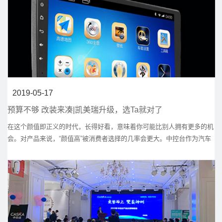
2019-05-17
预算不够 改装来凑|凯美瑞升级，选Ta就对了
在这个颜值即正义的时代，长得好看，意味着你可能比别人拥有更多的机
会。对产品来说，“颜值高”被消费者选择的几率会更大。中控台作为汽车
内饰最核心的部位，它的整体设计基本决定了这台车内饰的颜值。用户最
直观的感受是看车机屏幕够不够大， 整个中控区域够不够简洁。同时消
费者对于配置的要求也越来越高。屏幕要大一点、操作要流畅、带导航
的、能听歌看视频的、最好还能带360全景......