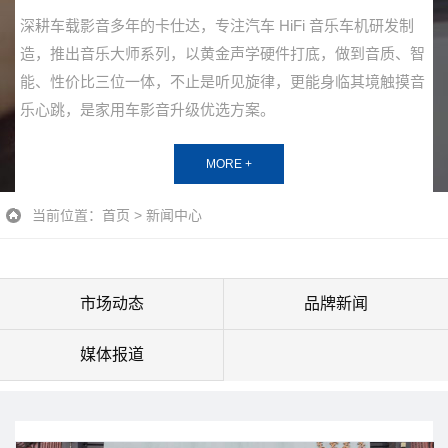
日常开车，变道盲区、夜间泊车、窄路会车都是藏在路面的安
智
全隐患，尤其夜间、高速、山区路段，视线遮挡极易引发剐蹭
音
事故。作为深耕车载电子多年的老牌品牌，广东卡仕达 CASKA
Pro 依托成熟研发供应链，推出 CAPRO-M600 CMS 全域全景
驾驶辅助系统，用硬核影像技术解决车主出行痛点。
MORE +
当前位置：
首页
>
新闻中心
市场动态
品牌新闻
媒体报道