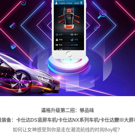
逼格升级第二招：够品味
级装备：卡仕达DS竖屏车机/卡仕达NX系列车机/卡仕达變Ⅲ大屏
如何让女神感受到你是走在潮流前线的时尚Boy呢？