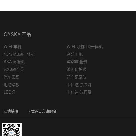
CASKA 产品
WIFI 车机
WIFI 导航360一体机
4G导航360一体机
音乐车机
BBA 高端机
4路360全景
6路360全景
漆面保护膜
汽车窗膜
行车记录仪
电动踏板
卡仕达 氛围灯
LED灯
卡仕达 光场屏
友情链接：
卡仕达官方旗舰店