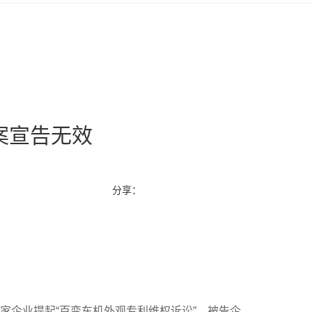
案宣告无效
分享：
家企业提起“百变车机外观专利维权诉讼”。被告企