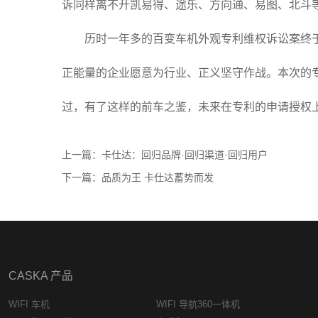
诉同样离不开凯易得、途乐、方向通、易图、北斗
历时一年多的百变车机外观专利维权诉讼案终
正能量的企业愿意为行业、正义坚守作战。本次的
过，有了这样的前车之鉴，未来在专利的申请授权
上一篇：卡仕达：回归品牌·回归渠道·回归用户
下一篇：品质为王 卡仕达蓄势而发
CASKA 产品
WIFI 车机
WIFI 导航360一体机