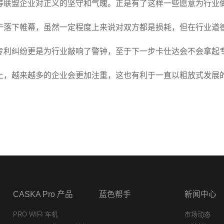
等联盟企业对正义的坚守和气魄。正是有了这样一些愿意为行业
于落下帷幕，虽然一定程度上来说对双方都是损耗，但在行业道
专利纠纷更是为行业敲响了警钟，至于下一步卡仕达会不会拿起
上，越来越多的企业会更加注重，这也有利于一直以粗放式发展
CASKA Pro 产品
蓝色帮手
新闻中心
PRO WIFI 车机
市场动态