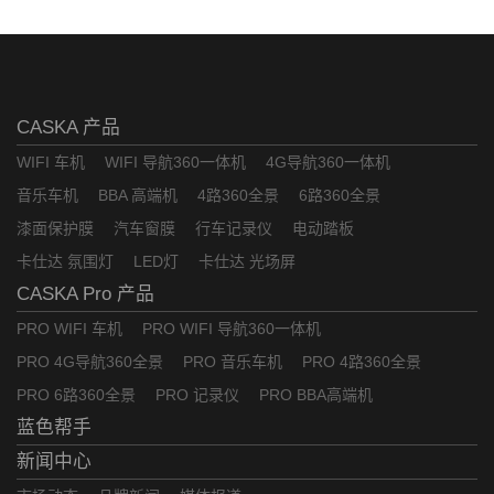
CASKA 产品
WIFI 车机
WIFI 导航360一体机
4G导航360一体机
音乐车机
BBA 高端机
4路360全景
6路360全景
漆面保护膜
汽车窗膜
行车记录仪
电动踏板
卡仕达 氛围灯
LED灯
卡仕达 光场屏
CASKA Pro 产品
PRO WIFI 车机
PRO WIFI 导航360一体机
PRO 4G导航360全景
PRO 音乐车机
PRO 4路360全景
PRO 6路360全景
PRO 记录仪
PRO BBA高端机
蓝色帮手
新闻中心