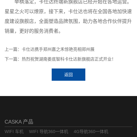
举棋落定，卡仕达终端新旗舰店已经开始在各地运营。
星星之火可以燎原，接下来，卡仕达也将在全国各地加快速
度建设旗舰店，全面塑造品牌氛围，助力各地合作伙伴提升
销量，更好的服务消费者。
上一篇：卡仕达携手郑州嘉之禾惊艳亮相郑州展
下一篇：热烈祝贺湖南娄底智科卡仕达新旗舰店正式开业！
返回
CASKA 产品
WIFI 车机
WIFI 导航360一体机
4G导航360一体机