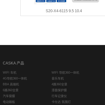
S20-X4-6115 9.5 10.4
CASKA 产品
WIFI 车机
WIFI 导航360一体机
4G导航360一体机
音乐车机
BBA 高端机
4路360全景
6路360全景
漆面保护膜
汽车窗膜
行车记录仪
电动踏板
卡仕达 氛围灯