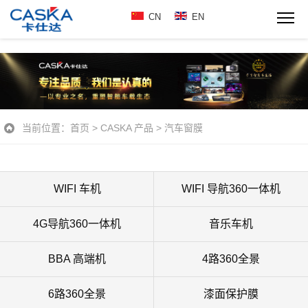
CN
EN
当前位置：
首页
>
CASKA 产品
>
汽车窗膜
WIFI 车机
WIFI 导航360一体机
4G导航360一体机
音乐车机
BBA 高端机
4路360全景
6路360全景
漆面保护膜