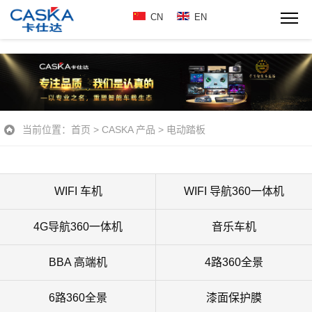
CN
EN
当前位置：
首页
>
CASKA 产品
>
电动踏板
WIFI 车机
WIFI 导航360一体机
4G导航360一体机
音乐车机
BBA 高端机
4路360全景
6路360全景
漆面保护膜