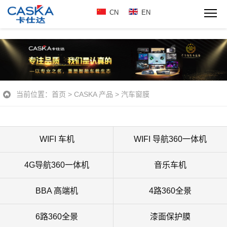
CN
EN
当前位置：
首页
>
CASKA 产品
>
汽车窗膜
WIFI 车机
WIFI 导航360一体机
4G导航360一体机
音乐车机
BBA 高端机
4路360全景
6路360全景
漆面保护膜