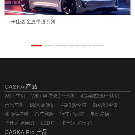
卡仕达 金属单银系列
CASKA 产品
WIFI 车机
WIFI 导航360一体机
4G导航360一体机
音乐车机
BBA 高端机
4路360全景
6路360全景
漆面保护膜
汽车窗膜
行车记录仪
电动踏板
卡仕达 氛围灯
LED灯
卡仕达 光场屏
CASKA Pro 产品