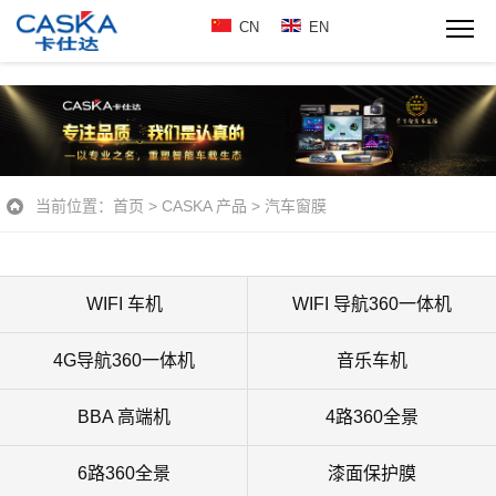
CN
EN
当前位置：
首页
>
CASKA 产品
>
汽车窗膜
WIFI 车机
WIFI 导航360一体机
4G导航360一体机
音乐车机
BBA 高端机
4路360全景
6路360全景
漆面保护膜