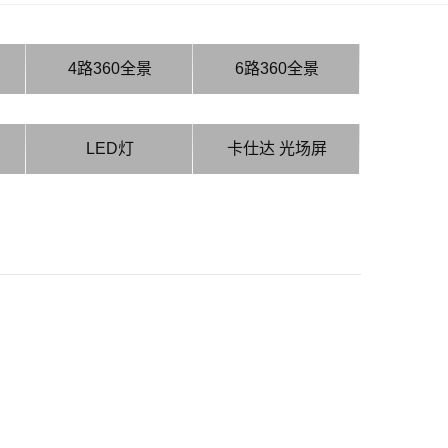
4路360全景
6路360全景
LED灯
卡仕达 光场屏