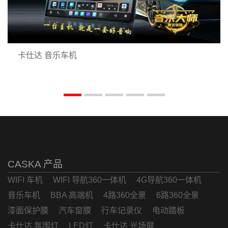
卡仕达 音乐车机
CASKA 产品
WIFI 车机
WIFI 导航360一体机
4G导航360一体机
音乐车机
BBA 高端机
4路360全景
6路360全景
漆面保护膜
汽车窗膜
行车记录仪
电动踏板
卡仕达 氛围灯
LED灯
卡仕达 光场屏