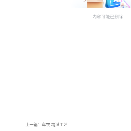
上一篇：车衣 精湛工艺