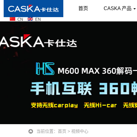
首页
CASKA 产品
CN
EN
当前位置：
首页
>
视频中心