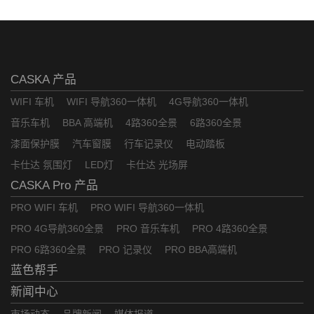
CASKA 产品
WIFI 车机
WIFI 导航360一体机
4G导航360一体机
音乐车机
BBA 高端机
4路360全景
6路360全景
漆面保护膜
汽车窗膜
行车记录仪
电动踏板
卡仕达 氛围灯
LED灯
卡仕达 光场屏
CASKA Pro 产品
PRO WIFI 车机
PRO WIFI 导航360一体机
PRO 4G导航360全景
PRO 音乐车机
PRO 4路360全景
PRO 6路360全景
PRO 记录仪
PRO BBA高端机
蓝色帮手
新闻中心
市场动态
品牌新闻
媒体报道