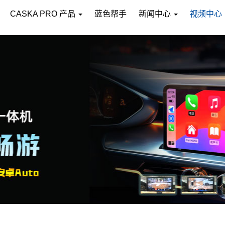
CASKA PRO 产品
蓝色帮手
新闻中心
视频中心