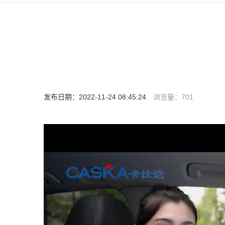
发布日期：2022-11-24 08:45:24
浏览量：
701