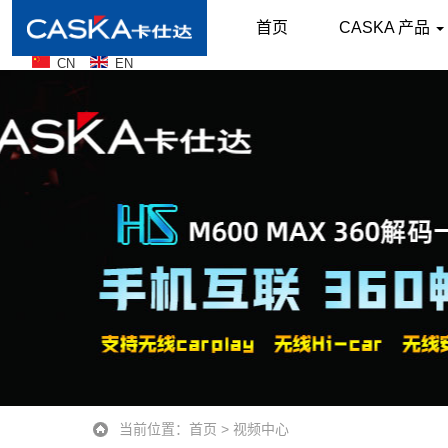
首页
CASKA 产品
CN
EN
当前位置：
首页
>
视频中心