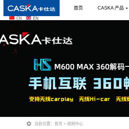
首页
CASKA 产品
CN
EN
当前位置：
首页
>
视频中心