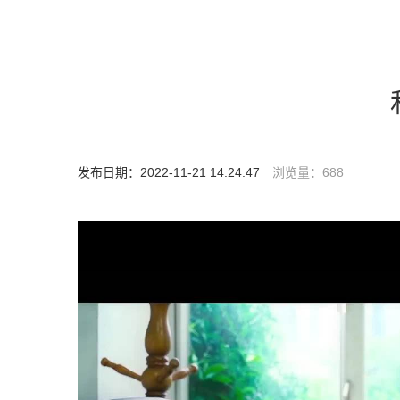
发布日期：2022-11-21 14:24:47
浏览量：
688