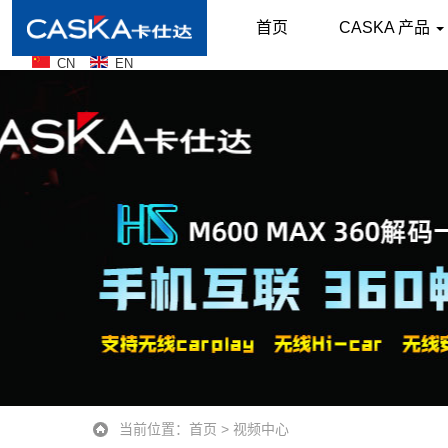
首页
CASKA 产品
CN
EN
当前位置：
首页
>
视频中心