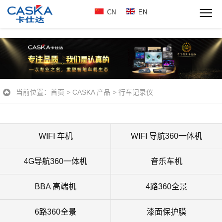
CN
EN
当前位置：
首页
>
CASKA 产品
>
行车记录仪
WIFI 车机
WIFI 导航360一体机
4G导航360一体机
音乐车机
BBA 高端机
4路360全景
6路360全景
漆面保护膜