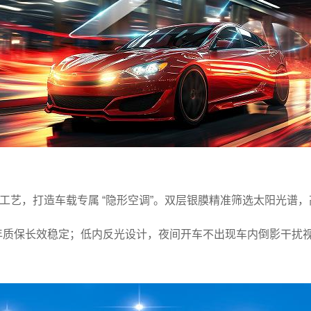
膜工艺，打造车载专属 “隐形空调”。双层银膜精准筛选太阳光
年质保长效稳定；低内反光设计，夜间开车不出现车内倒影干扰视