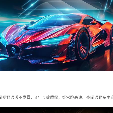
夜间视野通透不发雾，8 年长效质保，经常跑高速、夜间通勤车