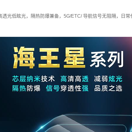
高透光低眩光，隔热防爆兼备，5G/ETC/ 导航信号无阻隔，