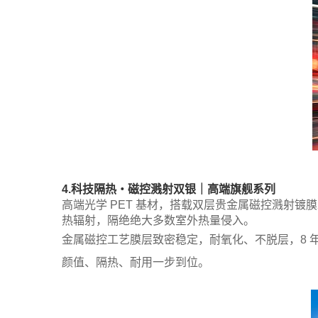
4.科技隔热・磁控溅射双银｜高端旗舰系列
高端光学 PET 基材，搭载双层贵金属磁控溅射镀
热辐射，隔绝绝大多数室外热量侵入。
金属磁控工艺膜层致密稳定，耐氧化、不脱层，8 
颜值、隔热、耐用一步到位。