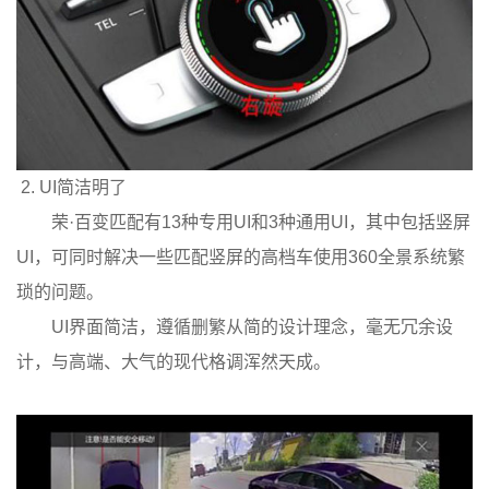
2.
UI简洁明了
荣·百变匹配有13种专用UI和3种通用UI，其中包括竖屏
UI，可同时解决一些匹配竖屏的高档车使用360全景系统繁
琐的问题。
UI界面简洁，遵循删繁从简的设计理念，毫无冗余设
计，与高端、大气的现代格调浑然天成。