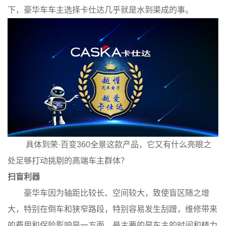
下，豪华车车主选择卡仕达几乎就是水到渠成的事。
具体到荣
·
百变
360全景这款产品，它又有什么亮眼之
处足够打动挑剔的高端车主群体？
扫盲利器
豪华车因为轴距比较长、空间较大，致使盲区随之增
大，特别在倒车和狭窄路段，特别容易发生刮蹭，维修带来
的费用和保险影响是一方面，最主要的是车主的时间和精力