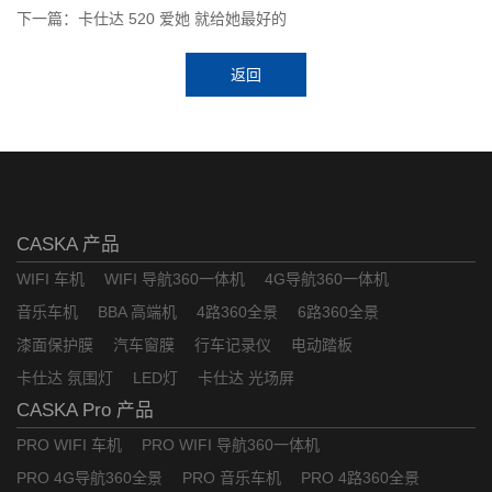
下一篇：卡仕达 520 爱她 就给她最好的
返回
CASKA 产品
WIFI 车机
WIFI 导航360一体机
4G导航360一体机
音乐车机
BBA 高端机
4路360全景
6路360全景
漆面保护膜
汽车窗膜
行车记录仪
电动踏板
卡仕达 氛围灯
LED灯
卡仕达 光场屏
CASKA Pro 产品
PRO WIFI 车机
PRO WIFI 导航360一体机
PRO 4G导航360全景
PRO 音乐车机
PRO 4路360全景