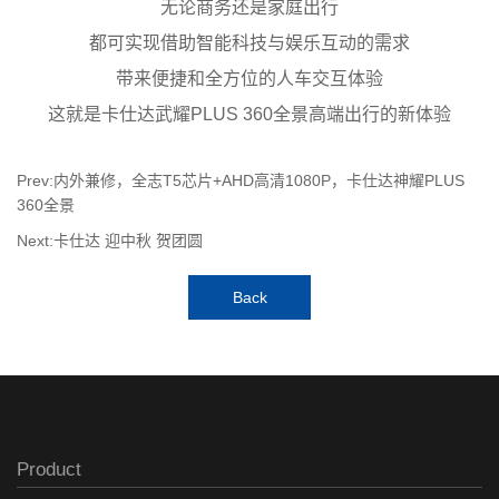
无论商务还是家庭出行
都可实现借助智能科技与娱乐互动的需求
带来便捷和全方位的人车交互体验
这就是卡仕达武耀PLUS 360全景高端出行的新体验
Prev:内外兼修，全志T5芯片+AHD高清1080P，卡仕达神耀PLUS
360全景
Next:卡仕达 迎中秋 贺团圆
Back
Product