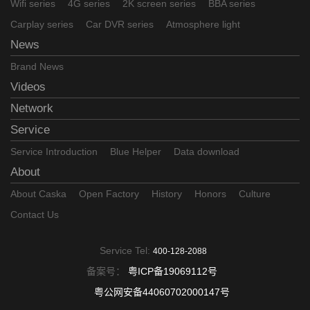
Wifi series
4G series
2K screen series
BBA series
Carplay series
Car DVR series
Atmosphere light
News
Brand News
Videos
Network
Service
Service Introduction
Blue Helper
Data download
About
About Caska
Open Factory
History
Honors
Culture
Contact Us
Service Tel:
400-128-2088
备案号：
粤ICP备19069112号
粤公网安备44060702000147号