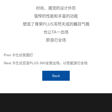
时尚、潮流的设计外形
强悍的性能和丰富的功能
塑造了尊荣PLUS浑然天成的瞩目气概
也让TA一出场
即游刃全场
Prev:卡仕达氛围灯
Next:卡仕达百变PLUS 360全景出场，以性能游刃全场
Back