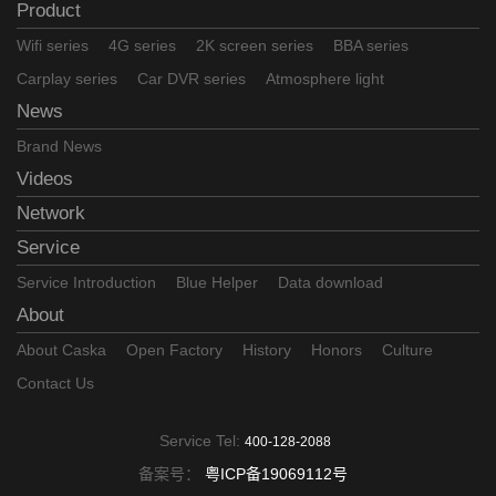
Product
Wifi series
4G series
2K screen series
BBA series
Carplay series
Car DVR series
Atmosphere light
News
Brand News
Videos
Network
Service
Service Introduction
Blue Helper
Data download
About
About Caska
Open Factory
History
Honors
Culture
Contact Us
Service Tel:
400-128-2088
备案号：
粤ICP备19069112号