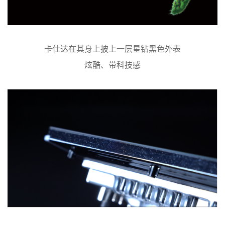
卡仕达在其身上披上一层
星钻黑色外表
炫酷、带科技感