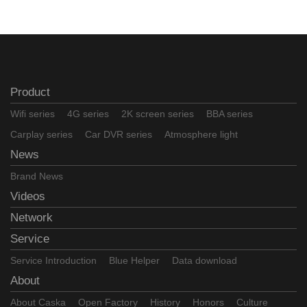
Product
Wifi series
4G series
2K screen series
BBA series
Carplay series
Car DVR series
Atmosphere light
News
Brand News
Videos
Network
Service
Service Introduction
Blue Helper
Data download
About
About Caska
Open Factory
History
Honors
Culture