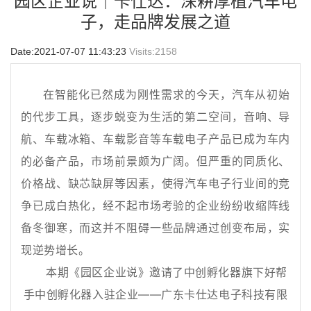
园区企业说｜卡仕达：深耕厚植汽车电
子，走品牌发展之道
Date:2021-07-07 11:43:23
Visits:
2158
在智能化已然成为刚性需求的今天，汽车从初始
的代步工具，逐步蜕变为生活的第二空间，音响、导
航、车载冰箱、车载影音等车载电子产品已成为车内
的必备产品，市场前景颇为广阔。但严重的同质化、
价格战、缺芯缺屏等因素，使得汽车电子行业间的竞
争已成白热化，经不起市场考验的企业纷纷收缩阵线
备冬御寒，而这并不阻碍一些品牌通过创变布局，实
现逆势增长。
本期《园区企业说》邀请了中创孵化器旗下好帮
手中创孵化器入驻企业——广东卡仕达电子科技有限