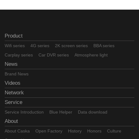
Product
Wifi series
4G series
2K screen series
BBA series
Carplay series
Car DVR series
Atmosphere light
News
Brand News
Videos
Network
Service
Service Introduction
Blue Helper
Data download
About
About Caska
Open Factory
History
Honors
Culture