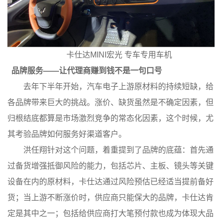
卡仕达
MINI宏光 专车专用车机
品牌服务
——
让代理商赚到钱
不是一句口号
去年下半年开始，汽车电子上游原材料的持续短缺，给
各品牌带来巨大的挑战。涨价、缺货虽然是不确定因素，但
归根结底都算是市场激烈竞争的常态化因素，这个时候，尤
其考验品牌如何服务好渠道客户。
洪任翔针对这个问题，着重提到了品牌的底蕴：首先通
过备货增强抵御风险的能力，包括芯片、主板、镜头等关键
设备在内的原材料，卡仕达通过风险预估已经适当提前备好
货；当上游不断涨价时，供应商只能保大的品牌，卡仕达肯
定是其中之一；包括给供应商打大笔预付款也成为体现大品