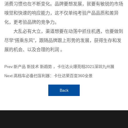
消费习惯也在不断变化。品牌要想发展，就要有敏锐的市场
嗅觉和快速的响应能力，这不仅单纯考验产品品质和差异
化，更考验品牌的竞争力。
大乱必有大立，渠道想要在动荡中抓住机遇，也要做到
尽早“搭乘东风”，跟随品牌跟上形势的发展，获得生存和发
展的机会、以及合理的利润 。
Prev:新产品 新技术 新趋势 ，卡仕达火爆亮相2021深圳九州展
Next:高档车必备扫盲利器：卡仕达荣百变360全景
Back