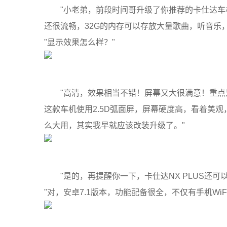
"小老弟，前段时间哥升级了你推荐的卡仕达车机，用
还很流畅，32G的内存可以存放大量歌曲，听音乐
"显示效果怎么样？"
"高清，效果相当不错！屏幕又大很满意！重
这款车机使用2.5D弧面屏，屏幕硬度高，看着美
么大用，其实我早就应该改装升级了。"
"是的，再提醒你一下，卡仕达NX PLUS还
"对，安卓7.1版本，功能配备很全，不仅有手机W