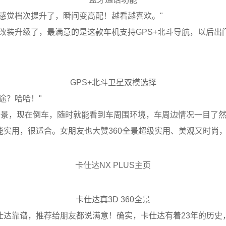
感觉档次提升了，瞬间变高配！越看越喜欢。"
改装升级了，最满意的是这款车机支持GPS+北斗导航，以后
GPS+北斗卫星双模选择
途？哈哈！"
60全景，现在倒车，随时就能看到车周围环境，车周边情况一目了
实用，很适合。女朋友也大赞360全景超级实用、美观又时尚，
卡仕达NX PLUS主页
卡仕达真3D 360全景
仕达靠谱，推荐给朋友都说满意！确实，卡仕达有着23年的历史