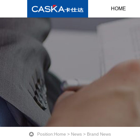
HOME
Position:
Home
>
News
>
Brand News