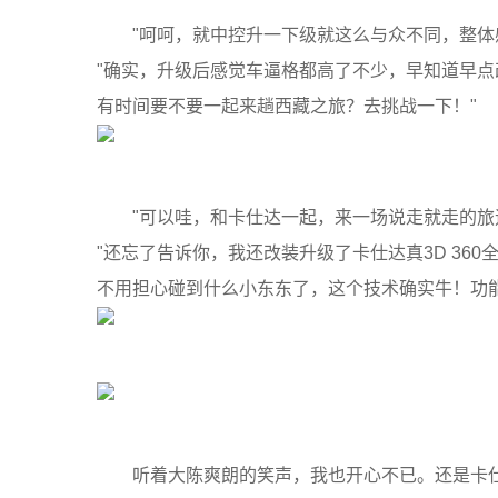
"呵呵，就中控升一下级就这么与众不同，整体
"确实，升级后感觉车逼格都高了不少，早知道早点
有时间要不要一起来趟西藏之旅？去挑战一下！"
"可以哇，和卡仕达一起，来一场说走就走的旅
"还忘了告诉你，我还改装升级了卡仕达真3D 3
不用担心碰到什么小东东了，这个技术确实牛！功能
听着大陈爽朗的笑声，我也开心不已。还是卡