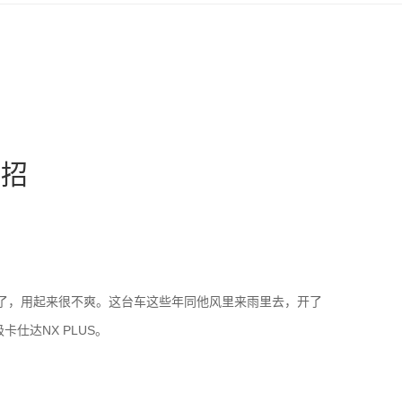
支招
了，用起来很不爽。这台车这些年同他风里来雨里去，开了
仕达NX PLUS。