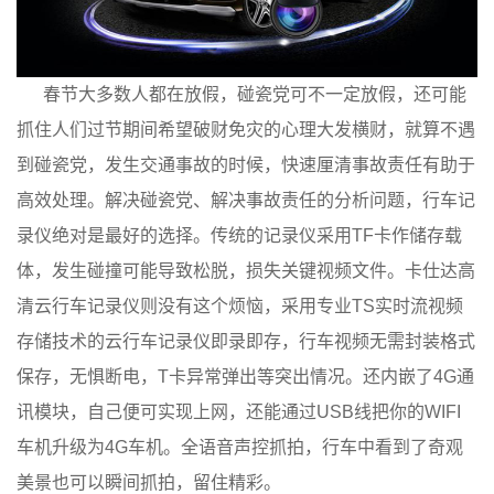
春节大多数人都在放假，碰瓷党可不一定放假，还可能
抓住人们过节期间希望破财免灾的心理大发横财，就算不遇
到碰瓷党，发生交通事故的时候，快速厘清事故责任有助于
高效处理。解决碰瓷党、解决事故责任的分析问题，行车记
录仪绝对是最好的选择。传统的记录仪采用TF卡作储存载
体，发生碰撞可能导致松脱，损失关键视频文件。卡仕达高
清云行车记录仪则没有这个烦恼，采用专业TS实时流视频
存储技术的云行车记录仪即录即存，行车视频无需封装格式
保存，无惧断电，T卡异常弹出等突出情况。还内嵌了4G通
讯模块，自己便可实现上网，还能通过USB线把你的WIFI
车机升级为4G车机。全语音声控抓拍，行车中看到了奇观
美景也可以瞬间抓拍，留住精彩。