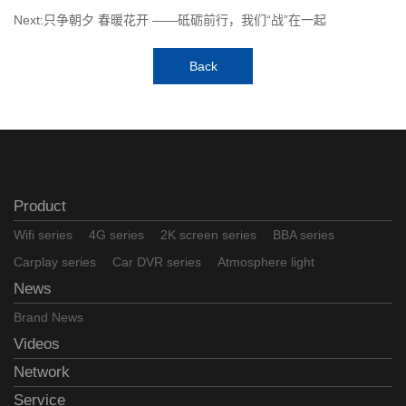
Next:只争朝夕 春暖花开 ——砥砺前行，我们“战”在一起
Back
Product
Wifi series
4G series
2K screen series
BBA series
Carplay series
Car DVR series
Atmosphere light
News
Brand News
Videos
Network
Service