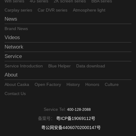
Wifi series
4G series
2K screen series
BBA series
Carplay series
Car DVR series
Atmosphere light
News
Brand News
Videos
Network
Service
Service Introduction
Blue Helper
Data download
About
About Caska
Open Factory
History
Honors
Culture
Contact Us
Service Tel:
400-128-2088
备案号：
粤ICP备19069112号
粤公网安备44060702000147号