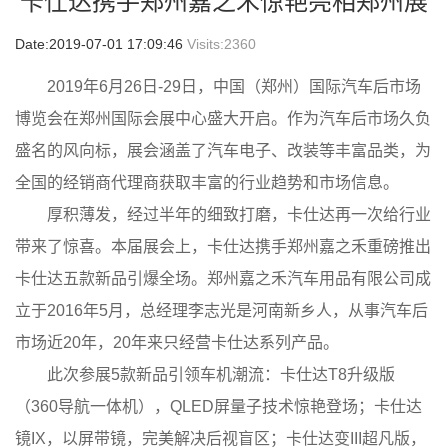
卡仕达携手郑州嘉之禾惊艳亮相郑州展
Date:2019-07-01 17:09:46
Visits:
2360
2019年6月26日-29日，中国（郑州）国际汽车后市场
博览会在郑州国际会展中心盛大开启。作为汽车后市场久负
盛名的风向标，展会涵盖了汽车电子、改装等丰富品类，为
全国的经销商代理商获取丰富的行业趋势和市场信息。
厚
积薄发，经过半年的细致打磨，卡仕达再一次给行业
带来了惊喜。本届展会上，卡仕达携手郑州嘉之禾重磅推出
卡仕达五款新品引爆全场。郑州嘉之禾汽车用品有限公司成
立于2016年5月，总经理李志光是河南新乡人，从事汽车后
市场近20年，20年来只经营卡仕达系列产品。
此次参展5款新品引领车机潮流：卡仕达T8升级版
（360导航一体机），QLED屏量子技术惊艳登场；卡仕达
镜IX，以屏带镜，完美解决后视盲区；卡仕达变III超凡版，